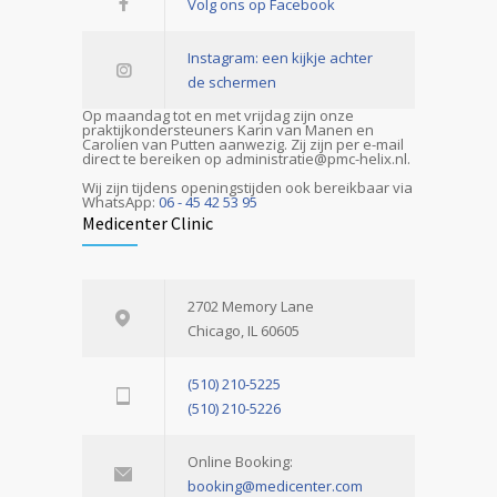
Volg ons op Facebook
Instagram: een kijkje achter
de schermen
Op maandag tot en met vrijdag zijn onze
praktijkondersteuners Karin van Manen en
Carolien van Putten aanwezig. Zij zijn per e-mail
direct te bereiken op administratie@pmc-helix.nl.
Wij zijn tijdens openingstijden ook bereikbaar via
WhatsApp:
06 - 45 42 53 95
Medicenter Clinic
2702 Memory Lane
Chicago, IL 60605
(510) 210-5225
(510) 210-5226
Online Booking:
booking@medicenter.com