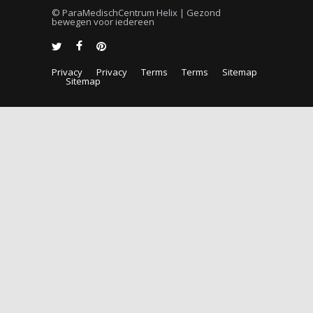
© ParaMedischCentrum Helix | Gezond
bewegen voor iedereen
Privacy
Privacy
Terms
Terms
Sitemap
Sitemap