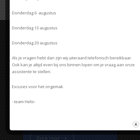
Donderdag 6 augustus
Donderdag 13 augustus
De fysiotherapeut
Donderdag 20 augustus
Bekijk meer
Als je vragen hebt dan zijn wij uiteraard telefonisch bereikbaar.
Ook kan je altijd even bij ons binnen lopen om je vraag aan onze
assistente te stellen.
KNGF (beroepsgroep)
Excuses voor het ongemak
Bekijk meer
- team Helix-
Keurmerk Fysiotherapie
Bekijk meer