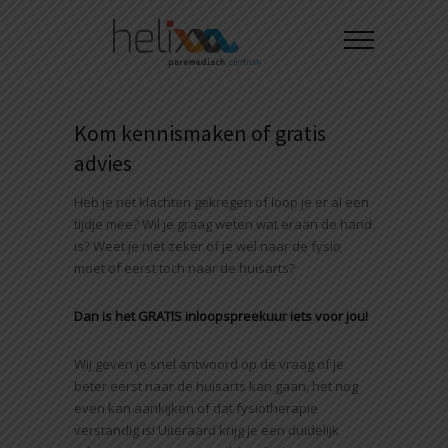
Kom kennismaken of gratis
advies
Heb je net klachten gekregen of loop je er al een
tijdje mee? Wil je graag weten wat eraan de hand
is? Weet je niet zeker of je wel naar de fysio
moet of eerst toch naar de huisarts?
Dan is het GRATIS inloopspreekuur iets voor jou!
Wij geven je snel antwoord op de vraag of je
beter eerst naar de huisarts kan gaan, het nog
even kan aankijken of dat fysiotherapie
verstandig is! Uiteraard krijg je een duidelijk