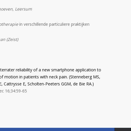
hoeven, Leersum
otherapie
in verschillende particuliere praktijken
an (Zeist)
nterrater reliability of a new smartphone application to
of motion in patients with neck pain.
(Stenneberg MS,
 E, Cattrysse E, Scholten-Peeters GGM, de Bie RA.
)
c 16;34:59-65