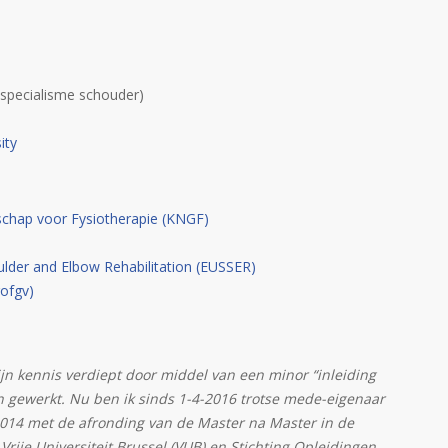
specialisme schouder)
ity
schap voor Fysiotherapie (KNGF)
lder and Elbow Rehabilitation (EUSSER)
ofgv)
ijn kennis verdiept door middel van een minor “inleiding
n gewerkt. Nu ben ik sinds 1-4-2016 trotse mede-eigenaar
2014 met de afronding van de Master na Master in de
rije Universiteit Brussel (VUB) en Stichting Opleidingen