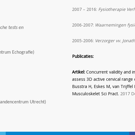
2007 – 2016:
Fysiotherapie Ver
2006-2007:
Waarnemingen fysi
sche tests en
2005-2006:
Verzorger vv. Jonath
ntrum Echografie)
Publicaties:
Artikel:
Concurrent validity and i
assess 3D active cervical range 
Busstra
H, Eskes M, van Trijffel
Musculoskelet Sci Pract.
2017 De
andencentrum Utrecht)