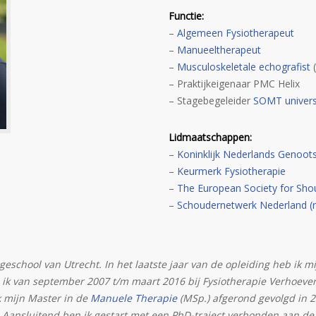
Functie:
–
Algemeen Fysiotherapeut
–
Manueeltherapeut
–
Musculoskeletale echografist
(
– Praktijkeigenaar PMC Helix
– Stagebegeleider
SOMT univers
Lidmaatschappen:
–
Koninklijk Nederlands Genoot
–
Keurmerk Fysiotherapie
–
The European Society for Shou
–
Schoudernetwerk Nederland (r
geschool van Utrecht. In het laatste jaar van de opleiding heb ik m
 ik van september 2007 t/m maart 2016 bij Fysiotherapie Verhoeve
k mijn Master in de
Manuele Therapie
(MSp.) afgerond gevolgd in 
. Aansluitend ben ik gestart met een PhD-traject verbonden aan de V