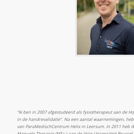
“Ik ben in 2007 afgestudeerd als fysiotherapeut aan de Ho
in de handrevalidatie”. Na een aantal waarnemingen, heb
van ParaMedischCentrum Helix in Leersum. In 2011 heb i
Manuele Therapie (MSc.) aan de Vrije Universiteit Brussel