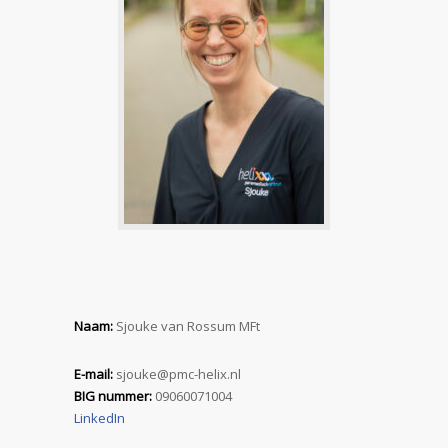
Naam:
Sjouke van Rossum MFt
E-mail:
sjouke@pmc-helix.nl
BIG nummer:
09060071004
LinkedIn