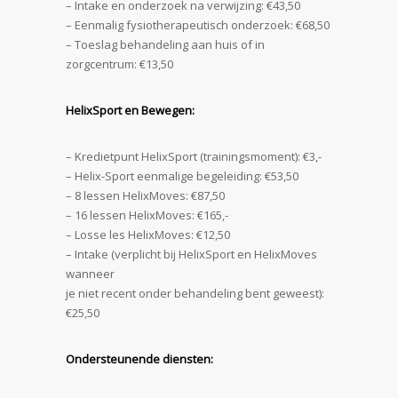
– Intake en onderzoek na verwijzing: €43,50
– Eenmalig fysiotherapeutisch onderzoek: €68,50
– Toeslag behandeling aan huis of in
zorgcentrum: €13,50
HelixSport en Bewegen:
– Kredietpunt HelixSport (trainingsmoment): €3,-
– Helix-Sport eenmalige begeleiding: €53,50
– 8 lessen HelixMoves: €87,50
– 16 lessen HelixMoves: €165,-
– Losse les HelixMoves: €12,50
– Intake (verplicht bij HelixSport en HelixMoves
wanneer
je niet recent onder behandeling bent geweest):
€25,50
Ondersteunende diensten: