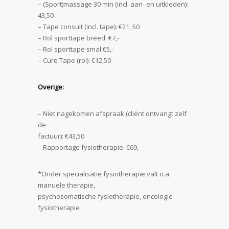
– (Sport)massage 30 min (incl. aan- en uitkleden):
43,50
– Tape consult (incl. tape): €21, 50
– Rol sporttape breed: €7,-
– Rol sporttape smal:€5,-
– Cure Tape (rol): €12,50
Overige:
– Niet nagekomen afspraak (cliënt ontvangt zelf
de
factuur): €43,50
– Rapportage fysiotherapie: €69,-
*Onder specialisatie fysiotherapie valt o.a.
manuele therapie,
psychosomatische fysiotherapie, oncologie
fysiotherapie