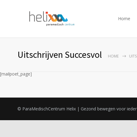
Home
Uitschrijven Succesvol
HOME
UIT
[mailpoet_page]
© ParaMedischCentrum Helix | Gezond bewegen voor iede