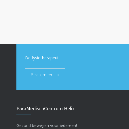
De fysiotherapeut
Bekijk meer
ParaMedischCentrum Helix
Gezond bewegen voor iedereen!