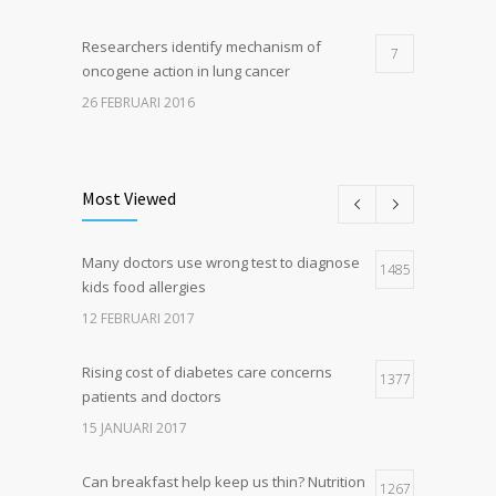
Researchers identify mechanism of
7
oncogene action in lung cancer
26 FEBRUARI 2016
Can breakfast help keep us thin? Nutrition
5
science is tricky
Most Viewed
5 JANUARI 2017
Many doctors use wrong test to diagnose
Hormone dramatically increases insulin
1485
4
kids food allergies
production, possible diabetes
breakthrough
12 FEBRUARI 2017
25 OKTOBER 2016
Rising cost of diabetes care concerns
1377
patients and doctors
15 JANUARI 2017
Can breakfast help keep us thin? Nutrition
1267