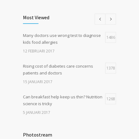
Can breakfast help keep us thin? Nutrition
5
science is tricky
Most Viewed
5 JANUARI 2017
Many doctors use wrong test to diagnose
Hormone dramatically increases insulin
1486
4
kids food allergies
production, possible diabetes
breakthrough
12 FEBRUARI 2017
25 OKTOBER 2016
Rising cost of diabetes care concerns
1378
patients and doctors
15 JANUARI 2017
Can breakfast help keep us thin? Nutrition
1268
science is tricky
5 JANUARI 2017
New report: Abortions in US drop to lowest
1210
level since 1974
Photostream