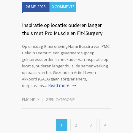
26 MEI 2023
0 COMMENTS
Inspiratie op locatie: ouderen langer
thuis met Pro Muscle en Fit4Surgery
Op dinsdag 9 mei ontving Harm Busstra van PMC
Helix in Leersum een gevarieerde groep
geïnteresseerden in het kader van inspiratie op
locatie, ouderen langer thuis. de samenwerking
op basis van het Gezond en Actief Leven
Akkoord (GALA) gaan zorgverleners,
Read more
dorpsteams…
PMC HELIX
GEEN CATEGORIE
1
2
3
4