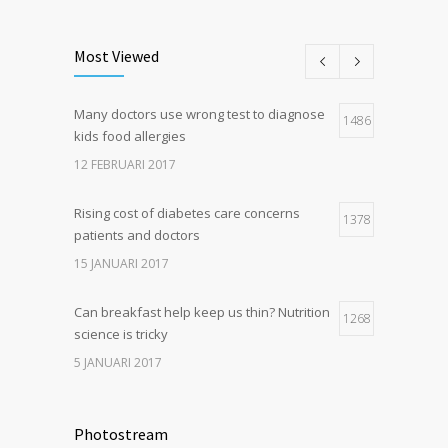
Can breakfast help keep us thin? Nutrition
5
science is tricky
Most Viewed
5 JANUARI 2017
Many doctors use wrong test to diagnose
Hormone dramatically increases insulin
1486
4
kids food allergies
production, possible diabetes
breakthrough
12 FEBRUARI 2017
25 OKTOBER 2016
Rising cost of diabetes care concerns
1378
patients and doctors
15 JANUARI 2017
Can breakfast help keep us thin? Nutrition
1268
science is tricky
5 JANUARI 2017
New report: Abortions in US drop to lowest
1211
level since 1974
Photostream