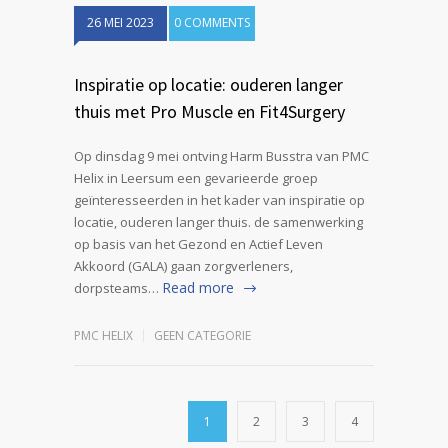
26 MEI 2023
0 COMMENTS
Inspiratie op locatie: ouderen langer
thuis met Pro Muscle en Fit4Surgery
Op dinsdag 9 mei ontving Harm Busstra van PMC
Helix in Leersum een gevarieerde groep
geïnteresseerden in het kader van inspiratie op
locatie, ouderen langer thuis. de samenwerking
op basis van het Gezond en Actief Leven
Akkoord (GALA) gaan zorgverleners,
Read more
dorpsteams…
PMC HELIX
GEEN CATEGORIE
1
2
3
4